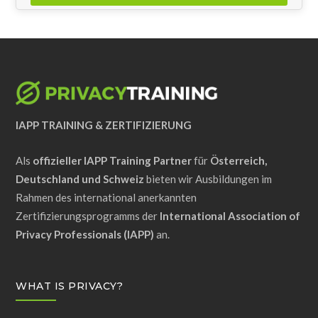
Dieses
Feld
sollte
nicht
ausgefüllt
IAPP TRAINING & ZERTIFIZIERUNG
werden
Als
offizieller IAPP Training Partner
für
Österreich,
Deutschland und Schweiz
bieten wir Ausbildungen im
Rahmen des international anerkannten
Zertifizierungsprogramms der
International Association of
Privacy Professionals (IAPP)
an.
WHAT IS PRIVACY?