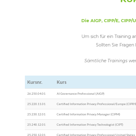
Die AIGP, CIPP/E, CIPP/
Um sich für ein Training 
Sollten Sie Fragen
Sämtliche Trainings wer
Kursnr.
Kurs
26.250.04.01
AI Governance Professional (AIGP)
25.220.11.01
Certified Information Privacy Professional/Europe (CIPP/
25.230.12.01
Certified Information Privacy Manager (CIPM)
25.240.12.01
Certified Information Privacy Technologist (CIPT)
25.250.12.01
Certified Information Privacy Professional/United States