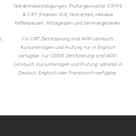
E
Teilnahmebestätigungen, Prüfungsvoucher CIPP/E
& CIPT (Pearson VUE Testcenter), inklusive
Kaffeepausen, Mittagessen und Seminargetränke.
,
Für CIPT Zertifizierung sind IAPP-Lehrbuch,
Kursunterlagen und Prüfung nur in Englisch
verfügbar. Für CIPP/E Zertifizierung sind IAPP-
Lehrbuch, Kursunterlagen und Prüfung optional in
Deutsch, Englisch oder Französisch verfügbar.