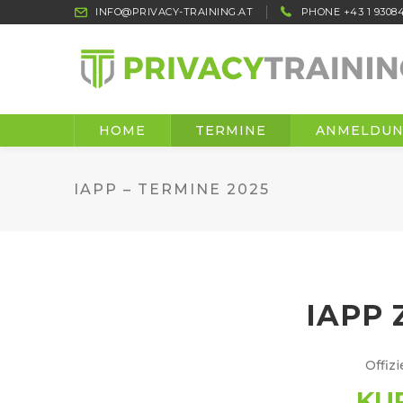
INFO@PRIVACY-TRAINING.AT
PHONE +43 1 93084
HOME
TERMINE
ANMELDU
IAPP – TERMINE 2025
IAPP
Offiz
KU