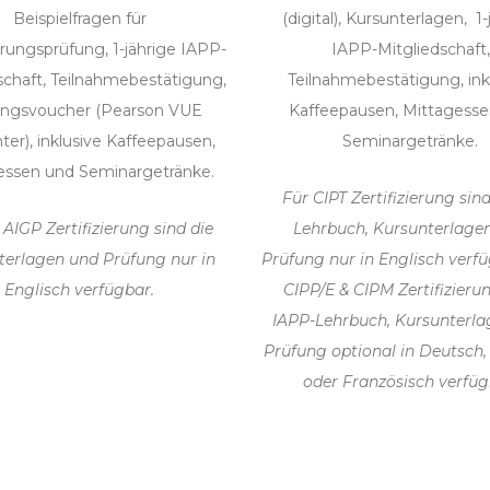
Beispielfragen für
(digital), Kursunterlagen, 1-
ierungsprüfung, 1-jährige IAPP-
IAPP-Mitgliedschaft,
schaft, Teilnahmebestätigung,
Teilnahmebestätigung, ink
ungsvoucher (Pearson VUE
Kaffeepausen, Mittagess
ter), inklusive Kaffeepausen,
Seminargetränke.
essen und Seminargetränke.
Für CIPT Zertifizierung sin
 AIGP Zertifizierung sind die
Lehrbuch, Kursunterlage
terlagen und Prüfung nur in
Prüfung nur in Englisch verfü
Englisch verfügbar.
CIPP/E & CIPM Zertifizieru
IAPP-Lehrbuch, Kursunterl
Prüfung optional in Deutsch,
oder Französisch verfüg