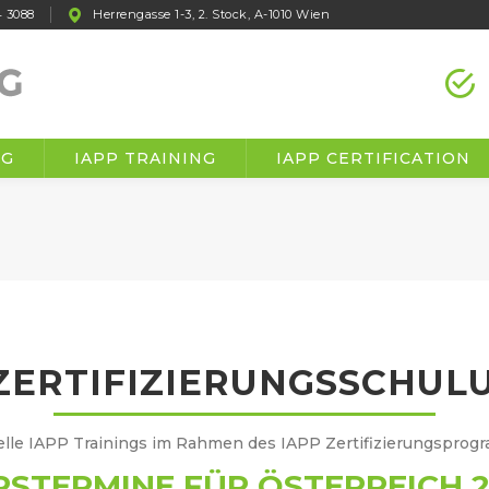
 3088
Herrengasse 1-3, 2. Stock, A-1010 Wien
NG
IAPP TRAINING
IAPP CERTIFICATION
 ZERTIFIZIERUNGSSCHUL
ielle IAPP Trainings im Rahmen des IAPP Zertifizierungsprog
RSTERMINE FÜR ÖSTERREICH 2