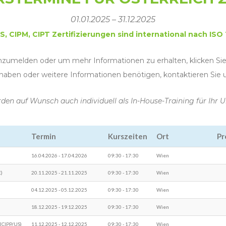
01.01.2025 – 31.12.2025
US, CIPM, CIPT Zertifizierungen sind international nach ISO 
anzumelden oder um mehr Informationen zu erhalten, klicken Sie a
 haben oder weitere Informationen benötigen, kontaktieren Sie 
den auf Wunsch auch individuell als In-House-Training für Ih
Termin
Kurszeiten
Ort
Pr
16.04.2026 - 17.04.2026
09:30 - 17:30
Wien
E)
20.11.2025 - 21.11.2025
09:30 - 17:30
Wien
04.12.2025 - 05.12.2025
09:30 - 17:30
Wien
18.12.2025 - 19.12.2025
09:30 - 17:30
Wien
 (CIPP/US)
11.12.2025 - 12.12.2025
09:30 - 17:30
Wien