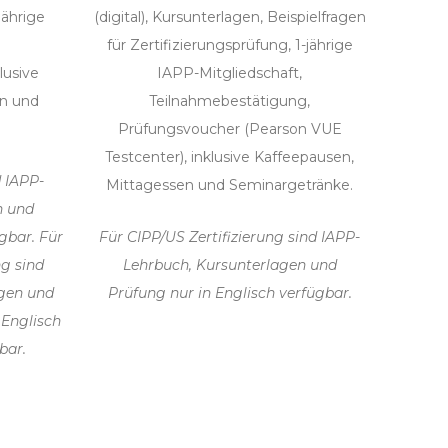
jährige
(digital), Kursunterlagen, Beispielfragen
für Zertifizierungsprüfung, 1-jährige
lusive
IAPP-Mitgliedschaft,
en und
Teilnahmebestätigung,
Prüfungsvoucher (Pearson VUE
Testcenter), inklusive Kaffeepausen,
d IAPP-
Mittagessen und Seminargetränke.
n und
gbar. Für
Für CIPP/US Zertifizierung sind IAPP-
ng sind
Lehrbuch, Kursunterlagen und
agen und
Prüfung nur in Englisch verfügbar.
 Englisch
bar.