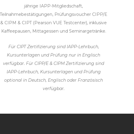
jährige IAPP-Mitgliedschaft,
Teilnahmebestätigungen, Prüfungsvoucher CIPP/E
& CIPM & CIPT (Pearson VUE Testcenter), inklusive
Kaffeepausen, Mittagessen und Seminargetränke.
Für CIPT Zertifizierung sind IAPP-Lehrbuch,
Kursunterlagen und Prüfung nur in Englisch
verfügbar. Für CIPP/E & CIPM Zertifizierung sind
IAPP-Lehrbuch, Kursunterlagen und Prüfung
optional in Deutsch, Englisch oder Französisch
verfügbar.