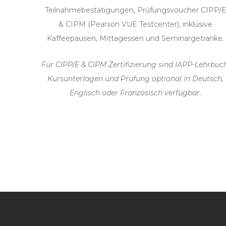
Teilnahmebestätigungen, Prüfungsvoucher CIPP/
& CIPM (Pearson VUE Testcenter), inklusive
Kaffeepausen, Mittagessen und Seminargetränke.
Für CIPP/E & CIPM Zertifizierung sind IAPP-Lehrbuch
Kursunterlagen und Prüfung optional in Deutsch,
Englisch oder Französisch verfügbar.